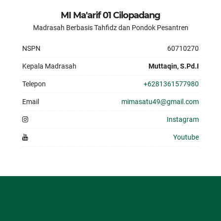
MI Ma'arif 01 Cilopadang
Madrasah Berbasis Tahfidz dan Pondok Pesantren
NSPN
60710270
Kepala Madrasah
Muttaqin, S.Pd.I
Telepon
+6281361577980
Email
mimasatu49@gmail.com
Instagram
Youtube