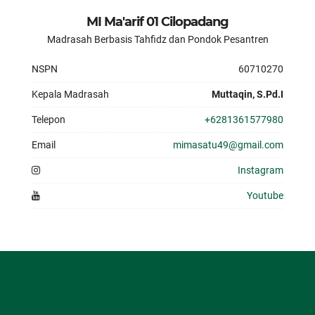
MI Ma'arif 01 Cilopadang
Madrasah Berbasis Tahfidz dan Pondok Pesantren
NSPN
60710270
Kepala Madrasah
Muttaqin, S.Pd.I
Telepon
+6281361577980
Email
mimasatu49@gmail.com
Instagram
Youtube