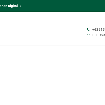
anan Digital
+62813
mimasa