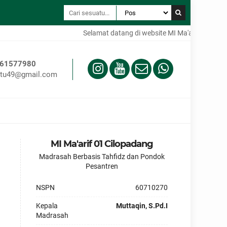
Selamat datang di website MI Ma'arif 01 Cilop
61577980
tu49@gmail.com
MI Ma'arif 01 Cilopadang
Madrasah Berbasis Tahfidz dan Pondok
Pesantren
NSPN
60710270
Kepala
Muttaqin, S.Pd.I
Madrasah