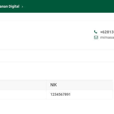
anan Digital
+62813
mimasa
NIK
1234567891